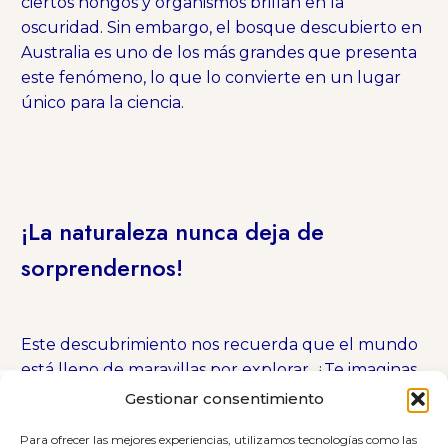
ciertos hongos y organismos brillan en la
oscuridad. Sin embargo, el bosque descubierto en
Australia es uno de los más grandes que presenta
este fenómeno, lo que lo convierte en un lugar
único para la ciencia.
¡La naturaleza nunca deja de
sorprendernos!
Este descubrimiento nos recuerda que el mundo
está lleno de maravillas por explorar. ¿Te imaginas
caminar por un bosque que brilla en la oscuridad?
Gestionar consentimiento
La ciencia y la naturaleza siguen revelándonos sus
Para ofrecer las mejores experiencias, utilizamos tecnologías como las
secretos, y quién sabe qué más podremos